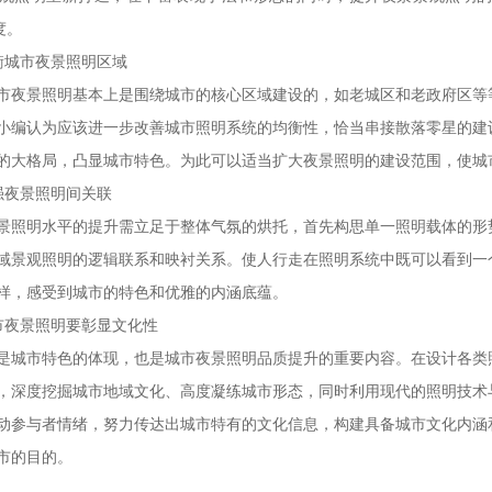
度。
城市夜景照明区域
景照明基本上是围绕城市的核心区域建设的，如老城区和老政府区等等
小编认为应该进一步改善城市照明系统的均衡性，恰当串接散落零星的建
的大格局，凸显城市特色。为此可以适当扩大夜景照明的建设范围，使城
夜景照明间关联
明水平的提升需立足于整体气氛的烘托，首先构思单一照明载体的形势
域景观照明的逻辑联系和映衬关系。使人行走在照明系统中既可以看到一
样，感受到城市的特色和优雅的内涵底蕴。
夜景照明要彰显文化性
市特色的体现，也是城市夜景照明品质提升的重要内容。在设计各类照
，深度挖掘城市地域文化、高度凝练城市形态，同时利用现代的照明技术
动参与者情绪，努力传达出城市特有的文化信息，构建具备城市文化内涵
市的目的。