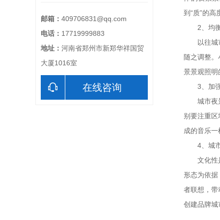
到“质”的高
邮箱：
409706831@qq.com
2、均衡
电话：
17719999883
以往城市夜
地址：
河南省郑州市新郑华祥国贸
随之调整。
大厦1016室
景景观照明
在线咨询
3、加强
城市夜景照
别要注重区
成的音乐一
4、城市
文化性是城
形态为依据
者联想，带
创建品牌城